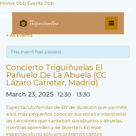
Skip
Home
Events
to
Concierto Triguiñuelas El pañuelo de la abuela (CC Lázaro
Carreter, Madrid)
content
MAIN
« All Events
MENU
This event has passed.
Concierto Triguiñuelas El
Pañuelo De La Abuela (CC
Lázaro Carreter, Madrid)
March 23, 2025
12:30
13:30
,
–
Espectáculo familiar de 60′ de duración que permite
a los más pequeños conocer sus raíces e interpretar
las canciones que cantaban sus abuelos y abuelas,
mientras aprenden y se divierten. En este
espectáculo no sólo encontramos cantos