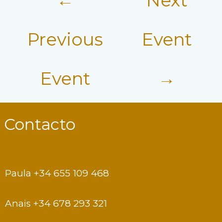
←
Next
T
I
O
Previous
Event
N
Event
→
Contacto
Paula +34 655 109 468
Anais +34 678 293 321