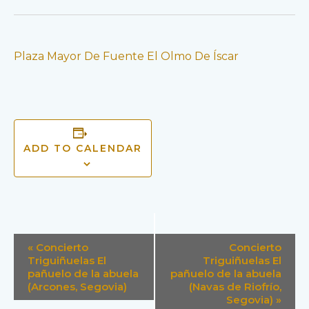
Plaza Mayor De Fuente El Olmo De Íscar
ADD TO CALENDAR
E
«
Concierto
Concierto
V
Triguiñuelas El
Triguiñuelas El
E
pañuelo de la abuela
pañuelo de la abuela
N
(Arcones, Segovia)
(Navas de Riofrío,
T
Segovia)
»