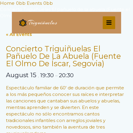
Skip
Home
Events
to
Concierto Triguiñuelas El pañuelo de la abuela (Fuente el
Olmo de Íscar, Segovia)
content
MAIN
« All Events
MENU
Concierto Triguiñuelas El
Pañuelo De La Abuela (Fuente
El Olmo De Íscar, Segovia)
August 15
19:30
20:30
,
–
Espectáculo familiar de 60′ de duración que permite
a los más pequeños conocer sus raíces e interpretar
las canciones que cantaban sus abuelos y abuelas,
mientras aprenden y se divierten. En este
espectáculo no sólo encontramos cantos
tradicionales infantiles con arreglos joviales y
novedosos, sino también la aventura de tres