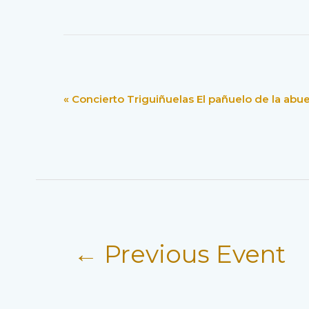
E
«
Concierto Triguiñuelas El pañuelo de la abue
V
E
N
T
N
A
V
I
G
Post
A
←
Previous Event
T
I
navigation
O
N