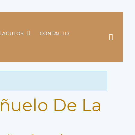
e, Madrid)
TÁCULOS
CONTACTO
Searc
añuelo De La