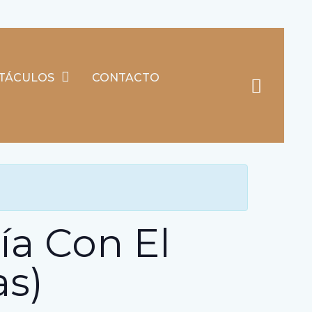
bio, Asturias)
TÁCULOS
CONTACTO
Searc
ía Con El
as)