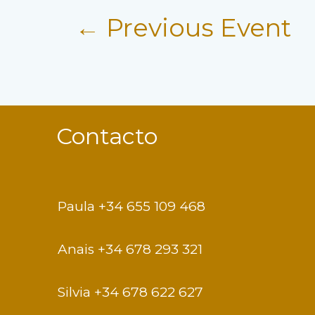
Post
A
←
Previous Event
T
I
navigation
O
N
Contacto
Paula +34 655 109 468
Anais +34 678 293 321
Silvia +34 678 622 627