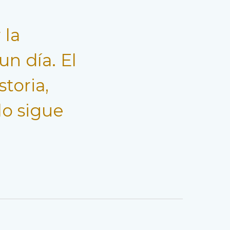
 la
n día. El
toria,
lo sigue