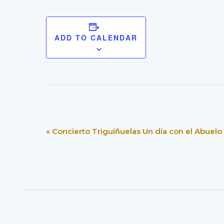
ADD TO CALENDAR
E
«
Concierto Triguiñuelas Un día con el Abuelo (
V
E
N
T
N
A
V
I
G