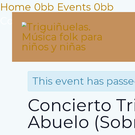
Skip
Home
Events
Concierto Triguiñuelas Un 
to
content
« All Events
This event has passe
Concierto Tr
Abuelo (Sobr