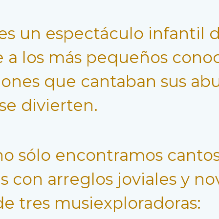
es un espectáculo infantil 
 a los más pequeños conoce
ciones que cantaban sus abu
e divierten.
no sólo encontramos canto
es con arreglos joviales y n
de tres musiexploradoras: