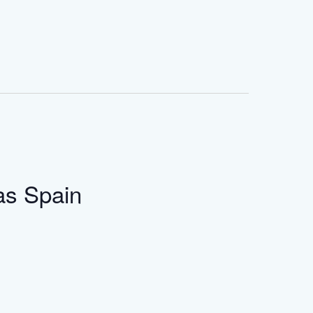
as
Spain