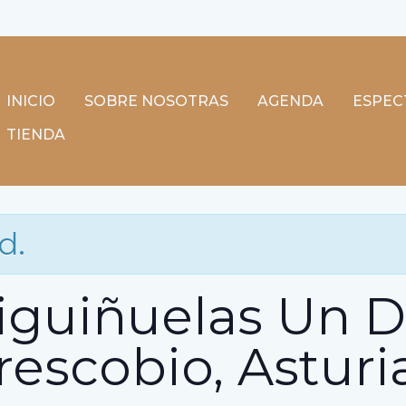
día con el Abuelo (Sobresco
INICIO
SOBRE NOSOTRAS
AGENDA
ESPEC
TIENDA
d.
iguiñuelas Un D
escobio, Asturi