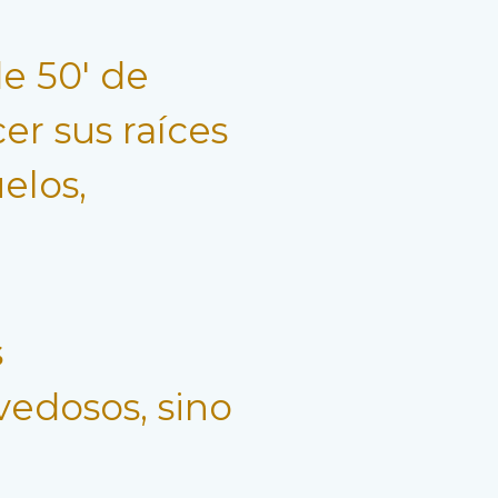
de 50′ de
r sus raíces
elos,
s
ovedosos, sino