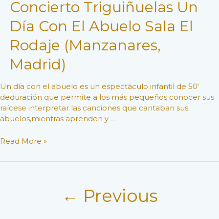
Concierto Triguiñuelas Un
Día Con El Abuelo Sala El
Rodaje (Manzanares,
Madrid)
Un día con el abuelo es un espectáculo infantil de 50′
deduración que permite a los más pequeños conocer sus
raícese interpretar las canciones que cantaban sus
abuelos,mientras aprenden y …
Concierto
Read More »
Triguiñuelas
un
día
Posts
con
←
Previous
pagination
el
abuelo
Sala