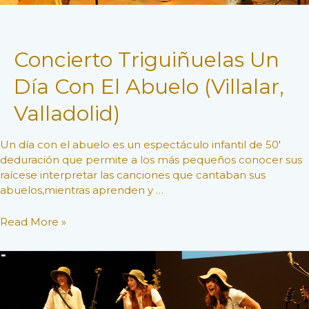
Concierto Triguiñuelas Un
Día Con El Abuelo (Villalar,
Valladolid)
Un día con el abuelo es un espectáculo infantil de 50′
deduración que permite a los más pequeños conocer sus
raícese interpretar las canciones que cantaban sus
abuelos,mientras aprenden y …
Concierto
Read More »
Triguiñuelas
Un
Día
Con
El