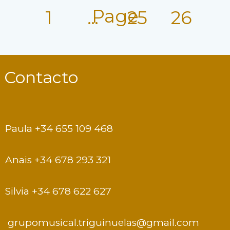
el
Page
1
…
25
26
rodaje
(Manzanares,
Madrid)
Contacto
Paula +34 655 109 468
Anais +34 678 293 321
Silvia +34 678 622 627
grupomusical.triguinuelas@gmail.com