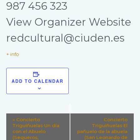
987 456 323
View Organizer Website
redcultural@ciuden.es
+ info
ADD TO CALENDAR
E
«
Concierto
Concierto
V
Triguiñuelas Un día
Triguiñuelas El
E
con el Abuelo
pañuelo de la abuela
N
(Sequeros,
(San Leonardo de