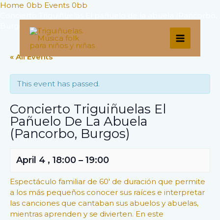
Skip
Home
Events
to
Concierto Triguiñuelas El pañuelo de la abuela (Pancorbo,
Burgos)
content
MAIN
« All Events
MENU
This event has passed.
Concierto Triguiñuelas El
Pañuelo De La Abuela
(Pancorbo, Burgos)
April 4
,
18:00
–
19:00
Espectáculo familiar de 60′ de duración que permite
a los más pequeños conocer sus raíces e interpretar
las canciones que cantaban sus abuelos y abuelas,
mientras aprenden y se divierten. En este