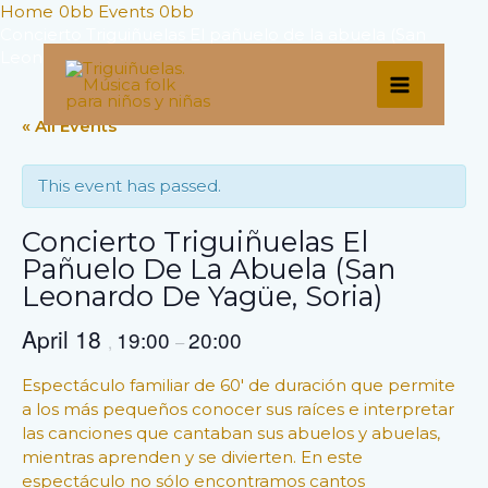
Skip
Home
Events
to
Concierto Triguiñuelas El pañuelo de la abuela (San
Leonardo de Yagüe, Soria)
content
MAIN
« All Events
MENU
This event has passed.
Concierto Triguiñuelas El
Pañuelo De La Abuela (San
Leonardo De Yagüe, Soria)
April 18
19:00
20:00
,
–
Espectáculo familiar de 60′ de duración que permite
a los más pequeños conocer sus raíces e interpretar
las canciones que cantaban sus abuelos y abuelas,
mientras aprenden y se divierten. En este
espectáculo no sólo encontramos cantos