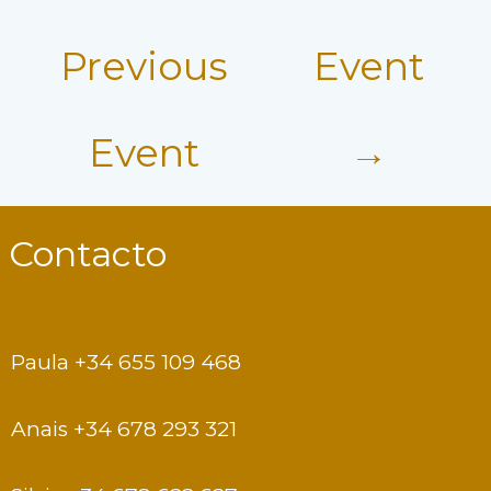
T
I
Previous
Event
O
N
Event
→
Contacto
Paula +34 655 109 468
Anais +34 678 293 321